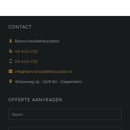
CONTACT

Bianco Kwaliteitstucadoor

06 4011 1757

06 4011 1757

info@biancokwaliteitstucadoor.nl

Wilsonweg 19 - 7478 BA - Diepenheim
OFFERTE AANVRAGEN