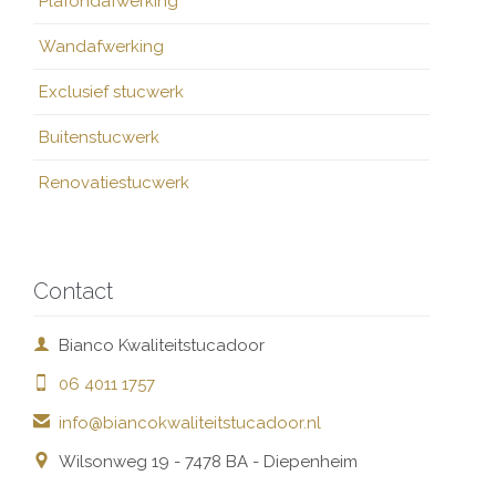
Plafondafwerking
Wandafwerking
Exclusief stucwerk
Buitenstucwerk
Renovatiestucwerk
Contact

Bianco Kwaliteitstucadoor

06 4011 1757

info@biancokwaliteitstucadoor.nl

Wilsonweg 19 - 7478 BA - Diepenheim