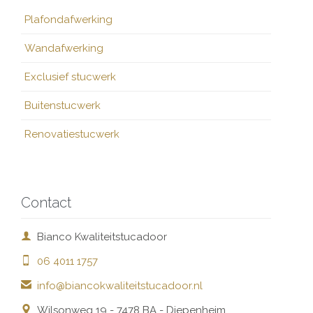
Plafondafwerking
Wandafwerking
Exclusief stucwerk
Buitenstucwerk
Renovatiestucwerk
Contact

Bianco Kwaliteitstucadoor

06 4011 1757

info@biancokwaliteitstucadoor.nl

Wilsonweg 19 - 7478 BA - Diepenheim