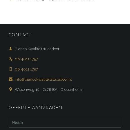
CONTACT

Bianco Kwaliteitstucadoor

06 4011 1757

06 4011 1757

info@biancokwaliteitstucadoor.nl

Wilsonweg 19 - 7478 BA - Diepenheim
OFFERTE AANVRAGEN