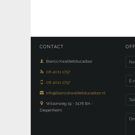
CONTACT
OF

Bianco Kwaliteitstucadoor

06 4011 1757

06 4011 1757

info@biancokwaliteitstucadoor.nl

Wilsonweg 19 - 7478 BA -
Diepenheim