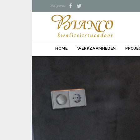


Volg ons:
HOME
WERKZAAMHEDEN
PROJE