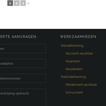
1
2
3
►
FERTE AANVRAGEN
WERKZAAMHEDEN
Wandafwerking
Stucwerk sausklaar
Raapwerk
Sierpleisters
Plafondafwerking
Pleisterwerk sausklaar
Schuurwerk