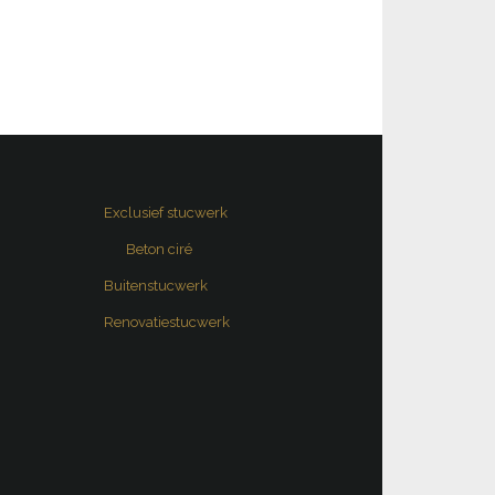
Exclusief stucwerk
Beton ciré
Buitenstucwerk
Renovatiestucwerk