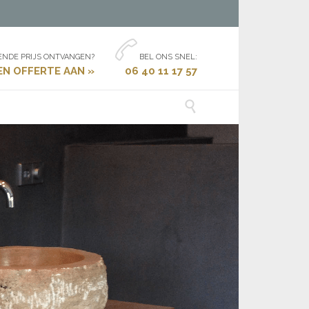

NDE PRIJS ONTVANGEN?
BEL ONS SNEL:
EN OFFERTE AAN »
‭06 40 11 17 57‬
