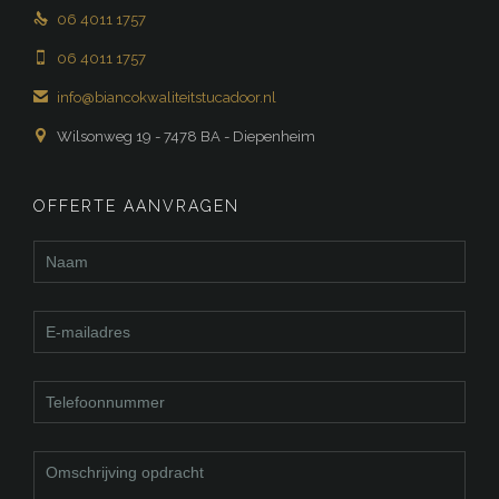

06 4011 1757

06 4011 1757

info@biancokwaliteitstucadoor.nl

Wilsonweg 19 - 7478 BA - Diepenheim
OFFERTE AANVRAGEN