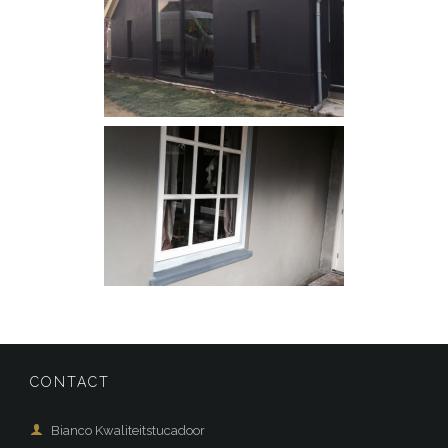
CONTACT

Bianco Kwaliteitstucadoor